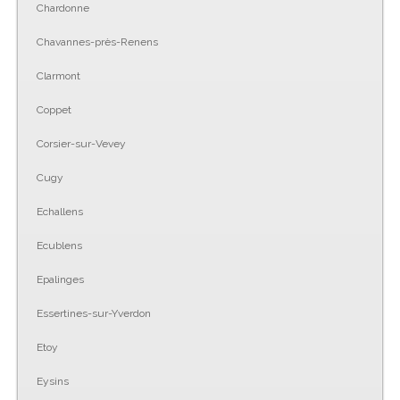
Chardonne
Chavannes-près-Renens
Clarmont
Coppet
Corsier-sur-Vevey
Cugy
Echallens
Ecublens
Epalinges
Essertines-sur-Yverdon
Etoy
Eysins