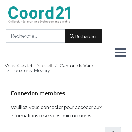
Développement durable et Agenda 21
Lettres d'informations
Rencontres thématiques
Documents
2021
Rechercher
Rechercher
Implémentation locale de l'Agenda
2022
2030
2023
Rencontres thématiques
Vous êtes ici :
Accueil
Canton de Vaud
2024
Jouxtens-Mézery
Assemblées générales
2025
Connexion membres
2026
Veuillez vous connecter pour accéder aux
informations réservées aux membres
Identifiant