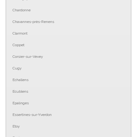
Chardonne
Chavannes-près-Renens
Clarmont
Coppet
Corsier-sur-Vevey
Cugy
Echallens
Ecublens
Epalinges
Essertines-sur-Yverdon
Etoy