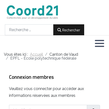
Développement durable et Agenda 21
Lettres d'informations
Rencontres thématiques
Documents
2021
Rechercher
Rechercher
Implémentation locale de l'Agenda
2022
2030
2023
Rencontres thématiques
Vous êtes ici :
Accueil
Canton de Vaud
2024
EPFL - École polytechnique fédérale
Assemblées générales
2025
Connexion membres
2026
Veuillez vous connecter pour accéder aux
informations réservées aux membres
Identifiant