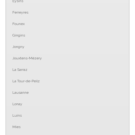
Eysins
Ferreyres
Founex
Gingins
Jongny
Jouxtens-Mézery
La Sarraz
La Tour-de-Peilz
Lausanne
Lonay
Luins
Mies