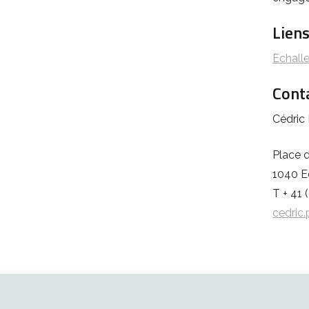
Lien
Echall
Cont
Cédric
Place 
1040 E
T + 41 
cedric