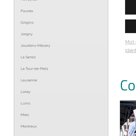
Founex
Gingins
Jongny
Mot 
Jouxtens-Mézery
Ident
La Sarraz
La Tour-de-Peilz
Co
Lausanne
Lonay
Luins
Mies
Montreux