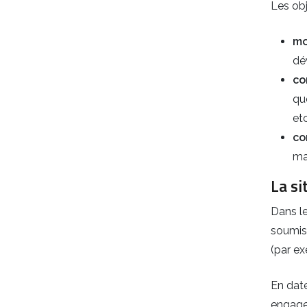
Les obj
mo
dé
co
qu
etc
co
ma
La si
Dans le
soumise
(par ex
En date
engage