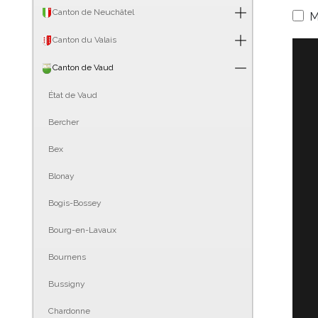
Canton de Neuchâtel
M
Canton du Valais
Canton de Vaud
État de Vaud
Bercher
Bex
Blonay
Bogis-Bossey
Bourg-en-Lavaux
Bournens
Bussigny
Chardonne