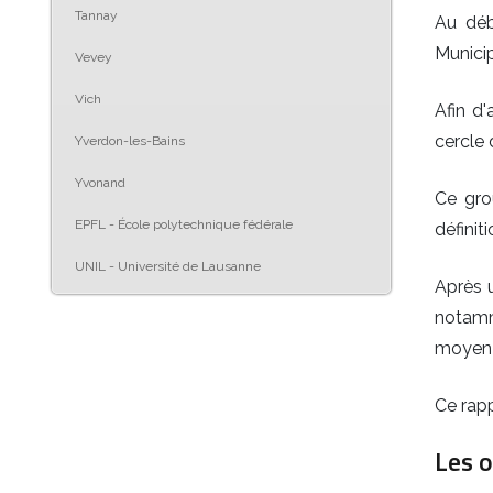
Tannay
Au déb
Municip
Vevey
Vich
Afin d'
cercle 
Yverdon-les-Bains
Yvonand
Ce gro
EPFL - École polytechnique fédérale
définit
UNIL - Université de Lausanne
Après u
notamm
moyen 
Ce rapp
Les o