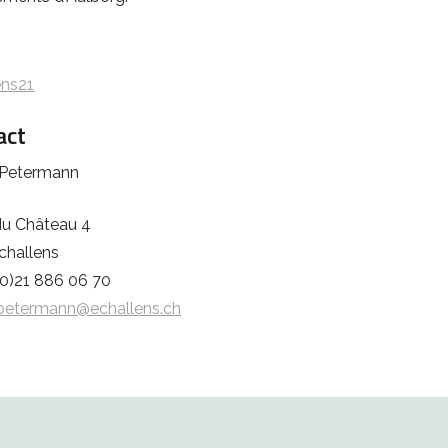
s
ens21
act
 Petermann
du Château 4
challens
(0)21 886 06 70
.petermann@echallens.ch