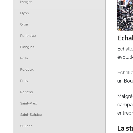
Morges
Nyon
Orbe
Echal
Penthalaz
Prangins
Echall
évolut
Prilly
Puidoux
Echalle
un Bour
Pully
Renens
Malgré
Saint-Prex
campagn
entrepr
Saint-Sulpice
La st
Sullens