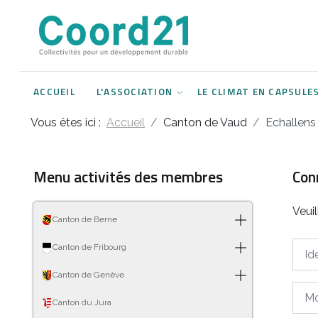
Développement durable et Agenda 21
Lettres d'informations
Rencontres thématiques
Documents
2021
ACCUEIL
L'ASSOCIATION
LE CLIMAT EN CAPSULE
Implémentation locale de l'Agenda
2022
2030
Vous êtes ici :
Accueil
Canton de Vaud
Echallens
2023
Rencontres thématiques
2024
Menu activités des membres
Con
Assemblées générales
2025
Veui
Canton de Berne
2026
Ident
Canton de Fribourg
Canton de Genève
Mot 
Canton du Jura