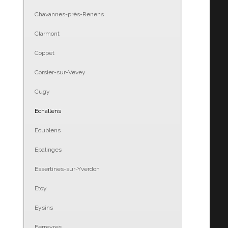
Chavannes-près-Renens
Clarmont
Coppet
Corsier-sur-Vevey
Cugy
Echallens
Ecublens
Epalinges
Essertines-sur-Yverdon
Etoy
Eysins
Ferreyres