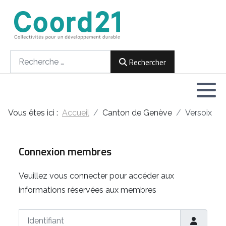
Développement durable et Agenda 21
Lettres d'informations
Rencontres thématiques
Documents
2021
Rechercher
Rechercher
Implémentation locale de l'Agenda
2022
2030
2023
Rencontres thématiques
Vous êtes ici :
Accueil
Canton de Genève
Versoix
2024
Assemblées générales
2025
Connexion membres
2026
Veuillez vous connecter pour accéder aux
informations réservées aux membres
Identifiant