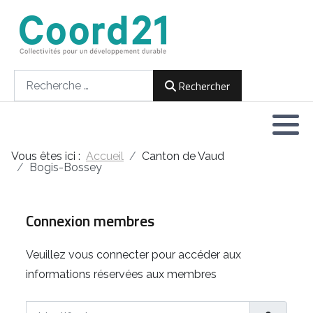
Développement durable et Agenda 21
Lettres d'informations
Rencontres thématiques
Documents
2021
Rechercher
Rechercher
Implémentation locale de l'Agenda
2022
2030
2023
Rencontres thématiques
Vous êtes ici :
Accueil
Canton de Vaud
2024
Bogis-Bossey
Assemblées générales
2025
Connexion membres
2026
Veuillez vous connecter pour accéder aux
informations réservées aux membres
Identifiant