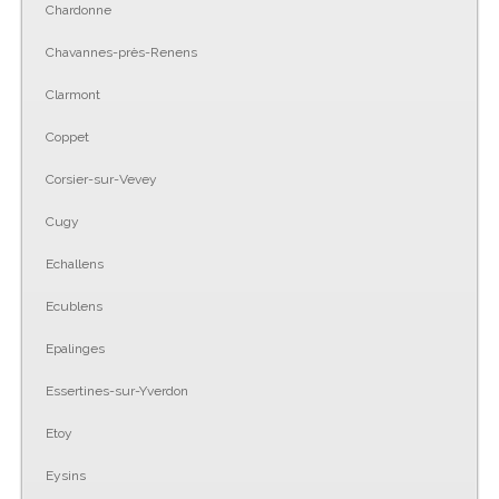
Chardonne
Chavannes-près-Renens
Clarmont
Coppet
Corsier-sur-Vevey
Cugy
Echallens
Ecublens
Epalinges
Essertines-sur-Yverdon
Etoy
Eysins