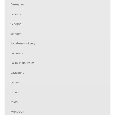
Ferreyres
Founex
Gingins
Jongny
Jouxtens-Mézery
La Sarraz
La Tour-de-Peilz
Lausanne
Lonay
Luins
Mies
Montreux