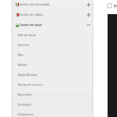
Canton de Neuchâtel
M
Canton du Valais
Canton de Vaud
État de Vaud
Bercher
Bex
Blonay
Bogis-Bossey
Bourg-en-Lavaux
Bournens
Bussigny
Chardonne