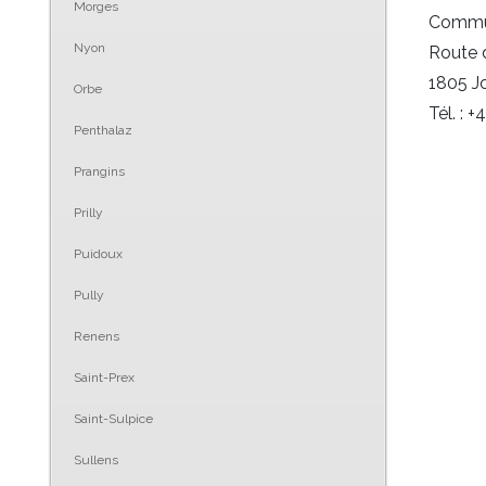
Morges
Commu
Nyon
Route 
1805 
Orbe
Tél. : 
Penthalaz
Prangins
Prilly
Puidoux
Pully
Renens
Saint-Prex
Saint-Sulpice
Sullens