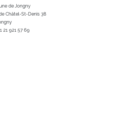
ne de Jongny
de Châtel-St-Denis 38
Jongny
+41 21 921 57 69