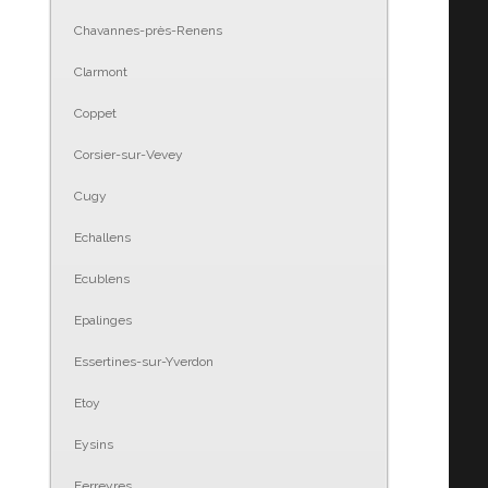
Chavannes-près-Renens
Clarmont
Coppet
Corsier-sur-Vevey
Cugy
Echallens
Ecublens
Epalinges
Essertines-sur-Yverdon
Etoy
Eysins
Ferreyres