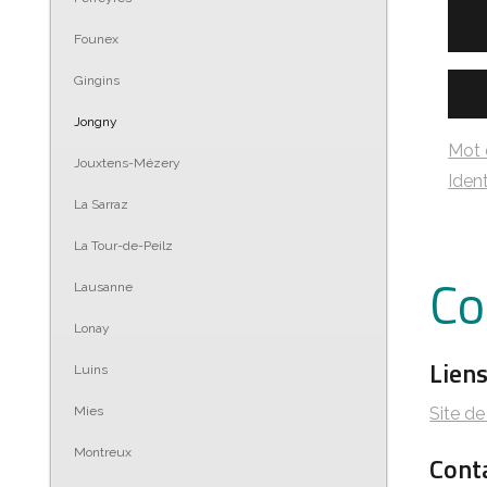
Founex
Gingins
Jongny
Mot 
Jouxtens-Mézery
Ident
La Sarraz
La Tour-de-Peilz
Co
Lausanne
Lonay
Lien
Luins
Site d
Mies
Montreux
Cont