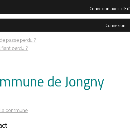
Connexion avec clé d
Connexion
de passe perdu ?
ifiant perdu ?
mmune de Jongny
s
e la commune
act