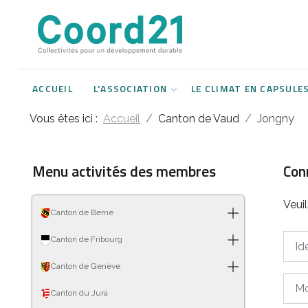
Développement durable et Agenda 21
Lettres d'informations
Rencontres thématiques
Documents
2021
ACCUEIL
L'ASSOCIATION
LE CLIMAT EN CAPSULE
Implémentation locale de l'Agenda
2022
2030
Vous êtes ici :
Accueil
Canton de Vaud
Jongny
2023
Rencontres thématiques
2024
Menu activités des membres
Con
Assemblées générales
2025
Veui
Canton de Berne
2026
Ident
Canton de Fribourg
Canton de Genève
Mot 
Canton du Jura