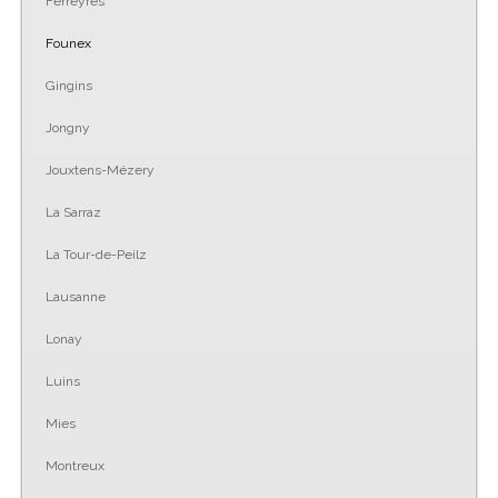
Ferreyres
Founex
Gingins
Jongny
Jouxtens-Mézery
La Sarraz
La Tour-de-Peilz
Lausanne
Lonay
Luins
Mies
Montreux