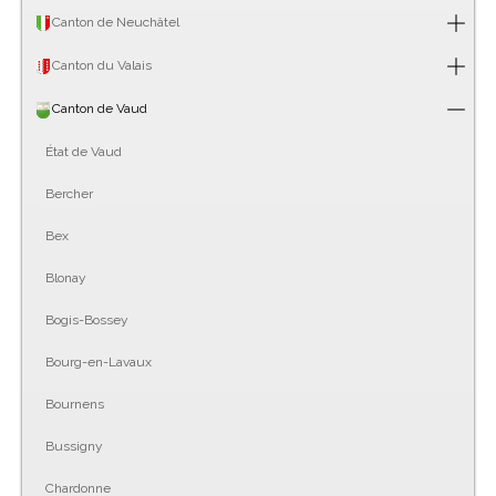
Canton de Neuchâtel
Canton du Valais
Canton de Vaud
État de Vaud
Bercher
Bex
Blonay
Bogis-Bossey
Bourg-en-Lavaux
Bournens
Bussigny
Chardonne