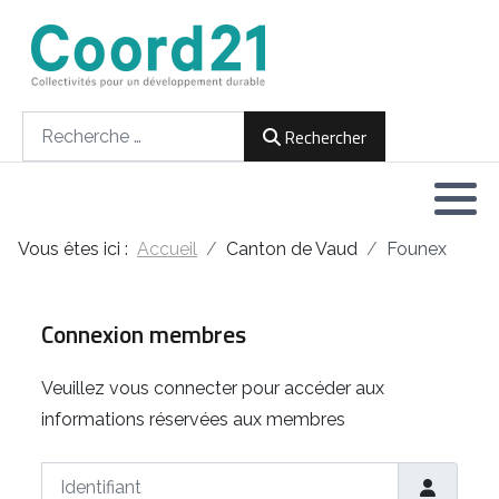
Développement durable et Agenda 21
Lettres d'informations
Rencontres thématiques
Documents
2021
Rechercher
Rechercher
Implémentation locale de l'Agenda
2022
2030
2023
Rencontres thématiques
Vous êtes ici :
Accueil
Canton de Vaud
Founex
2024
Assemblées générales
2025
Connexion membres
2026
Veuillez vous connecter pour accéder aux
informations réservées aux membres
Identifiant