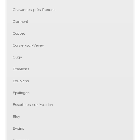
Chavannes-près-Renens
Clarmont
Coppet
Corsier-sur-Vevey
Cugy
Echallens
Ecublens
Epalinges
Essertines-sur-Yverdon
Etoy
Eysins