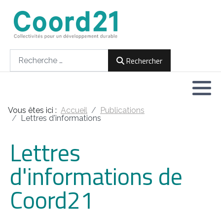
Développement durable et Agenda 21
Lettres d'informations
Rencontres thématiques
Documents
2021
Rechercher
Rechercher
Implémentation locale de l'Agenda
2022
2030
2023
Rencontres thématiques
Vous êtes ici :
Accueil
Publications
2024
Lettres d'informations
Assemblées générales
Lettres
2025
d'informations de
2026
Coord21