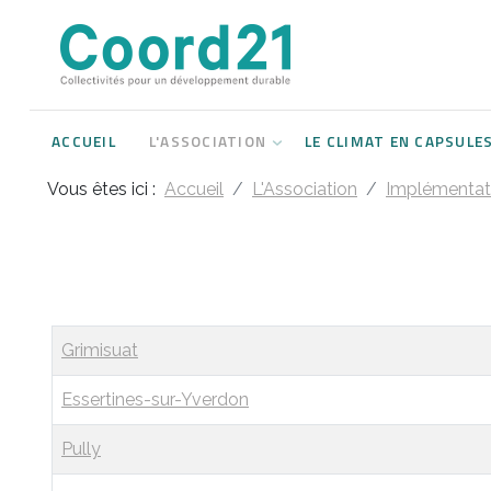
Développement durable et Agenda 21
Lettres d'informations
Rencontres thématiques
Documents
2021
ACCUEIL
L'ASSOCIATION
LE CLIMAT EN CAPSULE
Implémentation locale de l'Agenda
2022
2030
Vous êtes ici :
Accueil
L'Association
Implémentati
2023
Rencontres thématiques
2024
Assemblées générales
2025
Articles
Grimisuat
2026
Essertines-sur-Yverdon
Pully