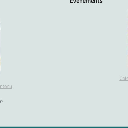
Evénements
Cale
ontenu
h