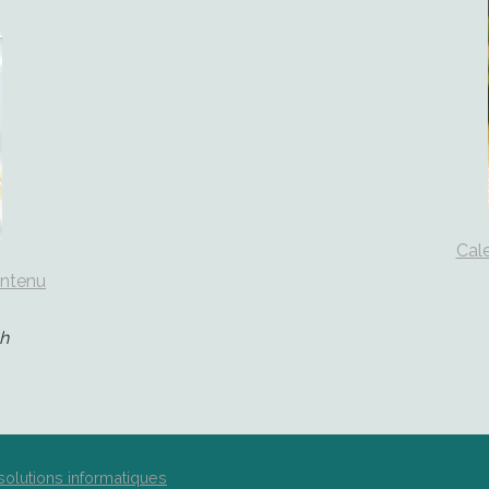
Cale
ontenu
h
solutions informatiques