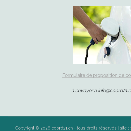
Formulaire de proposition de c
à envoyer à info@coord21.c
Copyright © 2026 coord21.ch - tous droits réservés | site :