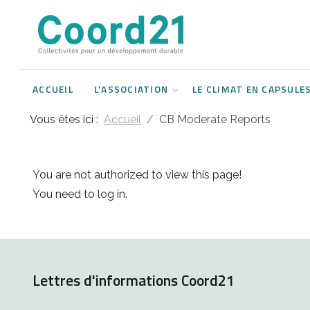
Développement durable et Agenda 21
Lettres d'informations
Rencontres thématiques
Documents
2021
ACCUEIL
L'ASSOCIATION
LE CLIMAT EN CAPSULE
Implémentation locale de l'Agenda
2022
2030
Vous êtes ici :
Accueil
CB Moderate Reports
2023
Rencontres thématiques
2024
You are not authorized to view this page!
Assemblées générales
You need to log in.
2025
2026
Lettres d'informations Coord21