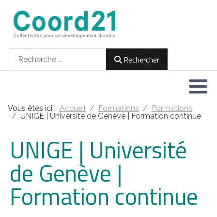
Développement durable et Agenda 21
Lettres d'informations
Rencontres thématiques
Documents
2021
Rechercher
Rechercher
Implémentation locale de l'Agenda
2022
2030
2023
Rencontres thématiques
Vous êtes ici :
Accueil
Formations
Formations
2024
UNIGE | Université de Genève | Formation continue
Assemblées générales
UNIGE | Université
2025
de Genève |
2026
Formation continue