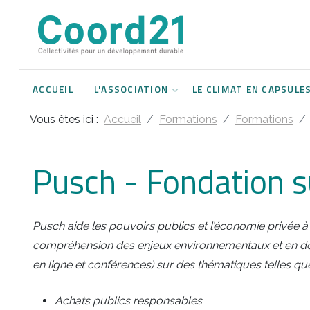
Développement durable et Agenda 21
Lettres d'informations
Rencontres thématiques
Documents
2021
ACCUEIL
L'ASSOCIATION
LE CLIMAT EN CAPSULE
Implémentation locale de l'Agenda
2022
2030
Vous êtes ici :
Accueil
Formations
Formations
2023
Rencontres thématiques
2024
Pusch - Fondation s
Assemblées générales
2025
Pusch aide les pouvoirs publics et l’économie privée 
2026
compréhension des enjeux environnementaux et en d
en ligne et conférences) sur des thématiques telles qu
Achats publics responsables