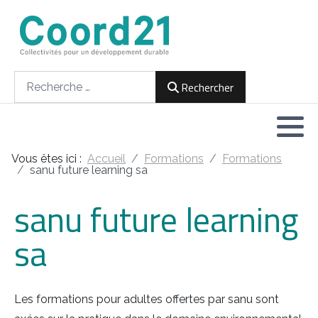
Développement durable et Agenda 21
Lettres d'informations
Rencontres thématiques
Documents
2021
Rechercher
Rechercher
Implémentation locale de l'Agenda
2022
2030
2023
Rencontres thématiques
Vous êtes ici :
Accueil
Formations
Formations
2024
sanu future learning sa
Assemblées générales
sanu future learning
2025
sa
2026
Les formations pour adultes offertes par sanu sont