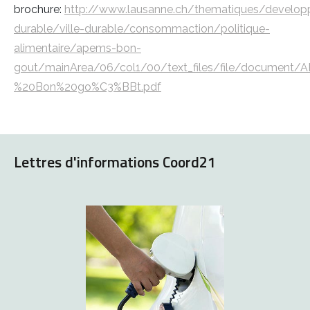
brochure:
http://www.lausanne.ch/thematiques/develo
durable/ville-durable/consommaction/politique-
alimentaire/apems-bon-
gout/mainArea/06/col1/00/text_files/file/document
%20Bon%20go%C3%BBt.pdf
Lettres d'informations Coord21