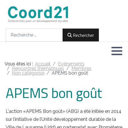
Développement durable et Agenda 21
Lettres d'informations
Rencontres thématiques
Documents
2021
Rechercher
Rechercher
Implémentation locale de l'Agenda
2022
2030
2023
Rencontres thématiques
Vous êtes ici :
Accueil
Evénements
2024
Rencontres thématiques
Membres
Non catégorisé
APEMS bon goût
Assemblées générales
2025
APEMS bon goût
2026
L'action «APEMS Bon goût» (ABG) a été initiée en 2014
sur l’initiative de l’Unité développement durable de la
Ville de Lausanne (Udd) en partenariat avec Prométerre