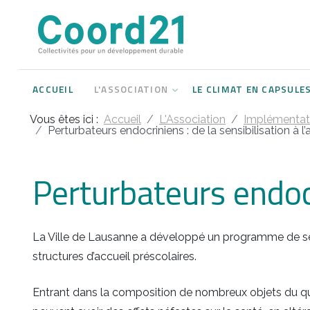
Développement durable et Agenda 21
Lettres d'informations
Rencontres thématiques
Documents
2021
ACCUEIL
L'ASSOCIATION
LE CLIMAT EN CAPSULE
Implémentation locale de l'Agenda
2022
2030
Vous êtes ici :
Accueil
L'Association
Implémentati
2023
Perturbateurs endocriniens : de la sensibilisation à l’
Rencontres thématiques
2024
Perturbateurs endocri
Assemblées générales
2025
2026
La Ville de Lausanne a développé un programme de sensib
structures d’accueil préscolaires.
Entrant dans la composition de nombreux objets du quo