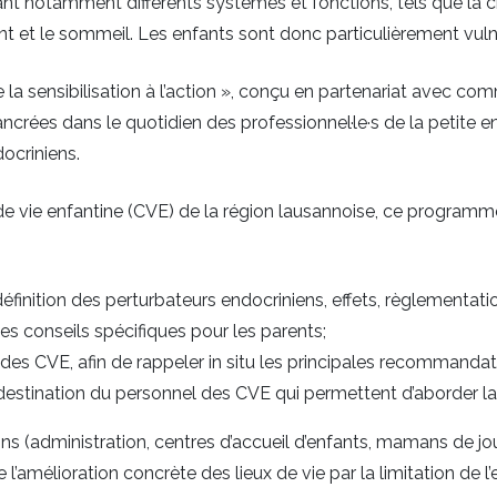
rant notamment différents systèmes et fonctions, tels que la ci
 et le sommeil. Les enfants sont donc particulièrement vulnér
a sensibilisation à l’action », conçu en partenariat avec comm
ncrées dans le quotidien des professionnel·le·s de la petite e
docriniens.
e vie enfantine (CVE) de la région lausannoise, ce programme
finition des perturbateurs endocriniens, effets, règlementati
es conseils spécifiques pour les parents;
és des CVE, afin de rappeler in situ les principales recommand
à destination du personnel des CVE qui permettent d’aborder l
ns (administration, centres d’accueil d’enfants, mamans de jour,
l’amélioration concrète des lieux de vie par la limitation de 