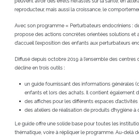
peuvent avoir des effets néfastes sur la santé, en alté
reproducteur, mais aussi la croissance, le comportement
Avec son programme « Perturbateurs endocriniens : de l
propose des actions concrètes orientées solutions et a
d’accueil l’exposition des enfants aux perturbateurs en
Diffusé depuis octobre 2019 à l’ensemble des centres d
décline en trois outils :
un guide fournissant des informations générales (dé
enfants et lors des achats. Il contient également d
des affiches pour les différents espaces d’activit
des ateliers de réalisation de produits d’hygiène 
Le guide offre une solide base pour toutes les institutio
thématique, voire à répliquer le programme. Au-delà de 