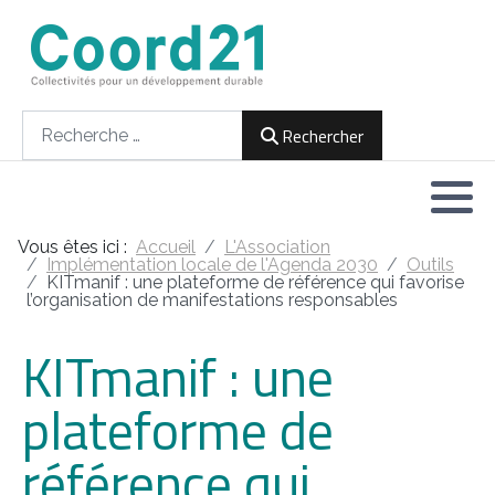
Développement durable et Agenda 21
Lettres d'informations
Rencontres thématiques
Documents
2021
Rechercher
Rechercher
Implémentation locale de l'Agenda
2022
2030
2023
Rencontres thématiques
Vous êtes ici :
Accueil
L'Association
2024
Implémentation locale de l'Agenda 2030
Outils
KITmanif : une plateforme de référence qui favorise
Assemblées générales
l’organisation de manifestations responsables
2025
KITmanif : une
2026
plateforme de
référence qui