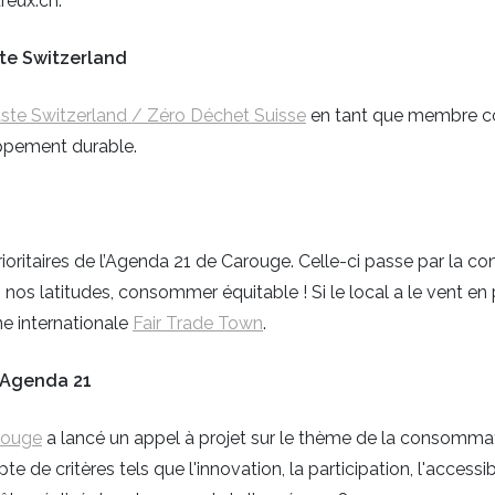
reux.ch.
ste Switzerland
ste Switzerland / Zéro Déchet Suisse
en tant que membre col
oppement durable.
ioritaires de l’Agenda 21 de Carouge. Celle-ci passe par la 
nos latitudes, consommer équitable ! Si le local a le vent en 
e internationale
Fair Trade Town
.
l'Agenda 21
arouge
a lancé un appel à projet sur le thème de la consommat
 de critères tels que l'innovation, la participation, l'accessibi