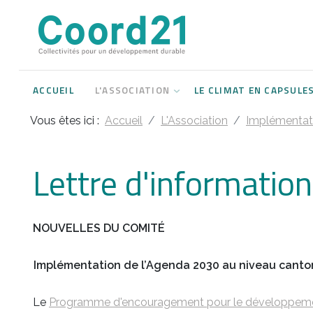
Développement durable et Agenda 21
Lettres d'informations
Rencontres thématiques
Documents
2021
ACCUEIL
L'ASSOCIATION
LE CLIMAT EN CAPSULE
Implémentation locale de l'Agenda
2022
2030
Vous êtes ici :
Accueil
L'Association
Implémentati
2023
Rencontres thématiques
2024
Lettre d'informati
Assemblées générales
2025
NOUVELLES DU COMITÉ
2026
Implémentation de l’Agenda 2030 au niveau cant
Le
Programme d'encouragement pour le développement 