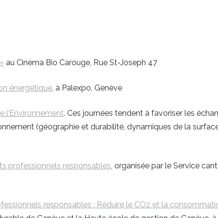
 »
au Cinéma Bio Carouge, Rue St-Joseph 47
ion énergétique
, à Palexpo, Genève
e l’Environnement
. Ces journées tendent à favoriser les éch
ronnement (géographie et durabilité, dynamiques de la surface te
ts professionnels responsables
, organisée par le Service c
ofessionnels responsables : Réduire le CO2 et la consommati