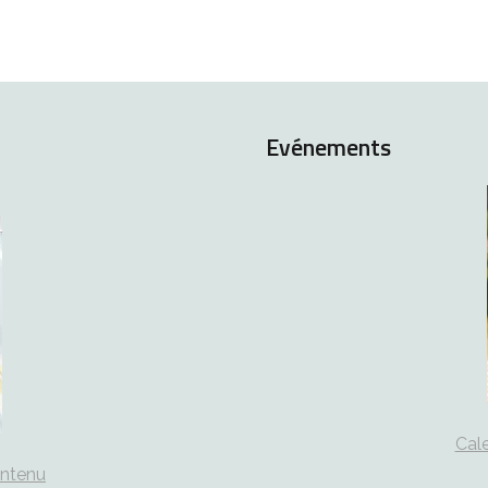
Evénements
Cale
ontenu