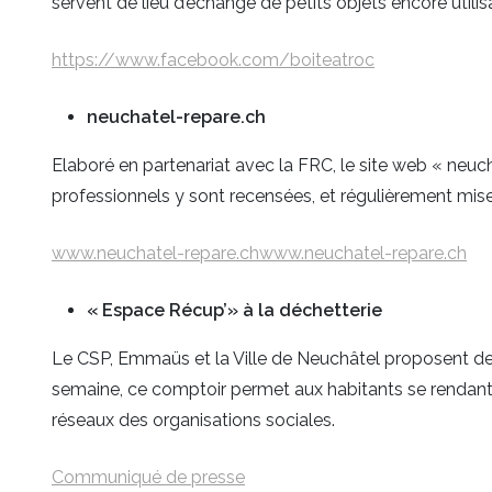
servent de lieu d’échange de petits objets encore utilisa
https://www.facebook.com/boiteatroc
neuchatel-repare.ch
Elaboré en partenariat avec la FRC, le site web « neuch
professionnels y sont recensées, et régulièrement mises
www.neuchatel-repare.chwww.neuchatel-repare.ch
« Espace Récup’» à la déchetterie
Le CSP, Emmaüs et la Ville de Neuchâtel proposent dep
semaine, ce comptoir permet aux habitants se rendant à 
réseaux des organisations sociales.
Communiqué de presse