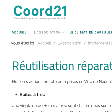
Développement durable et Agenda 21
Lettres d'informations
Rencontres thématiques
Documents
2021
ACCUEIL
L'ASSOCIATION
LE CLIMAT EN CAPSULE
Implémentation locale de l'Agenda
2022
2030
Vous êtes ici :
Accueil
L'Association
Implémentati
2023
Rencontres thématiques
2024
Réutilisation répara
Assemblées générales
2025
Plusieurs actions ont été entreprises en Ville de Neuchât
2026
Boites à troc
Une vingtaine de Boites à troc sont disséminées sur le 